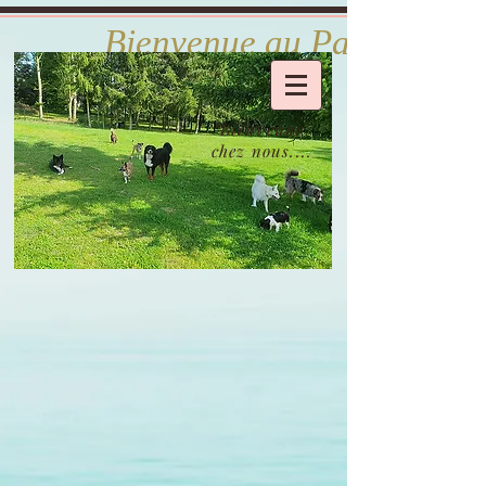
            Bienvenue au Paradis d
Bienvenue
chez nous....