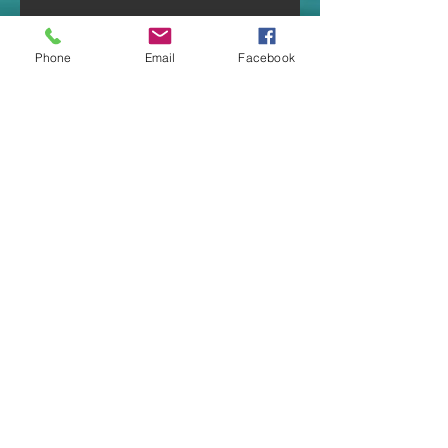
Phone
Email
Facebook
© 2023 by Dog Day Care. Proudly created with
Wix.com