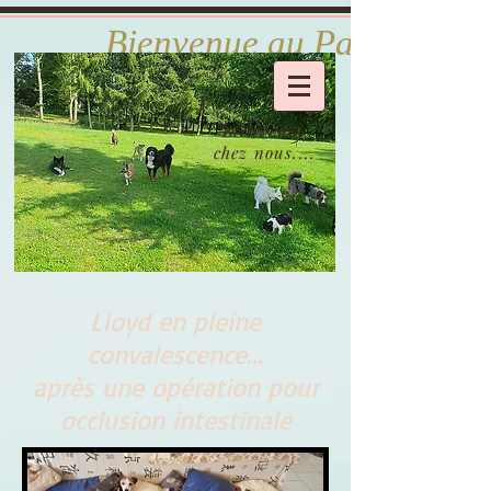
            Bienvenue au Paradis d
Bienvenue
chez nous....
Lloyd en pleine
convalescence...
après une opération pour
occlusion intestinale